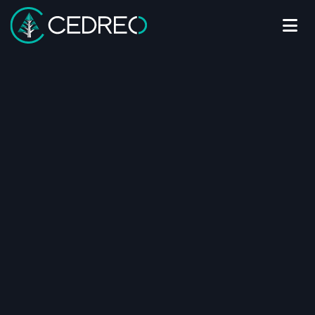
Me
Cedreo