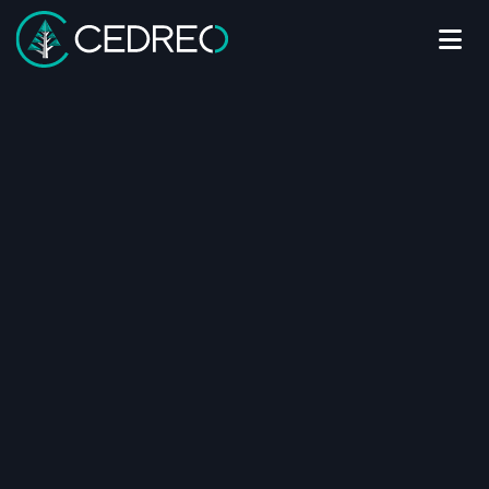
Me
Cedreo