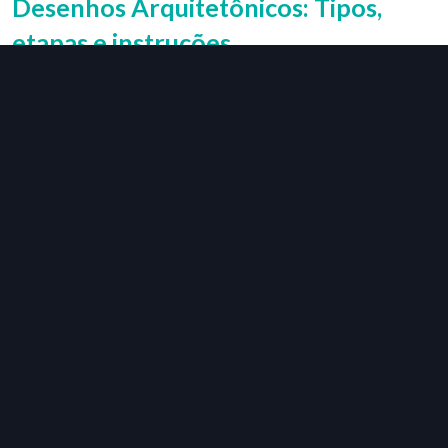
Desenhos Arquitetônicos: Tipos,
etapas e instruções
06/03/2024
Os desenhos de arquitetura são a base de todo projeto de
construção e reforma bem-sucedido. E, felizmente, é mais fácil
do que nunca criar diferentes tipos de desenhos
arquitetônicos. Já se foram os dias em que esboçava
tediosamente esboços feitos à mão ou trabalhava como
escravo em um programa CAD por dias a fio. Com […]