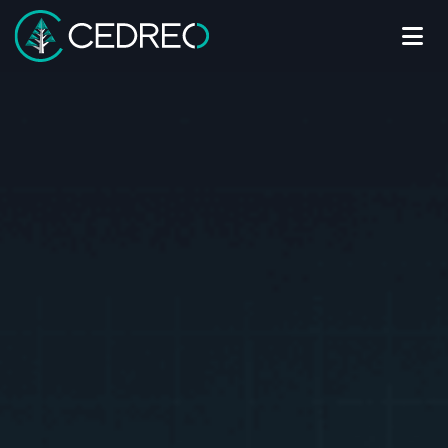
Me
Cedreo