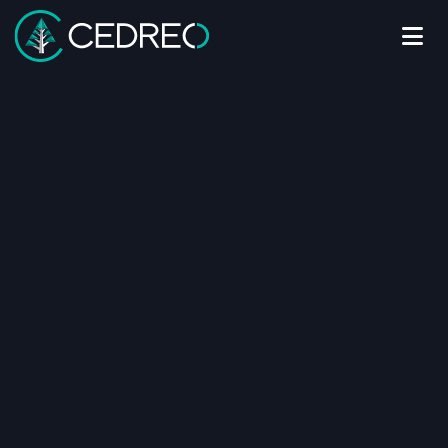
Me
Cedreo