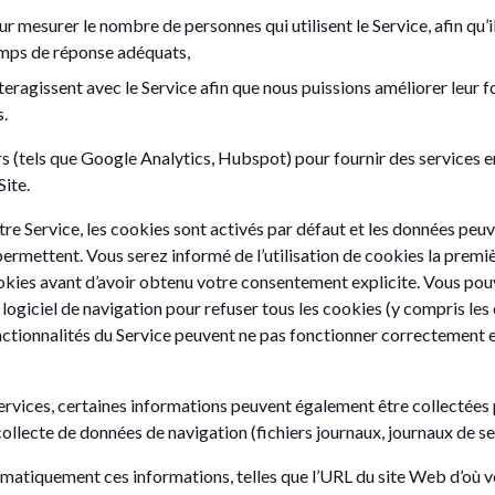
r mesurer le nombre de personnes qui utilisent le Service, afin qu’ils
emps de réponse adéquats,
ragissent avec le Service afin que nous puissions améliorer leur f
s.
s (tels que Google Analytics, Hubspot) pour fournir des services e
Site.
otre Service, les cookies sont activés par défaut et les données peu
 permettent. Vous serez informé de l’utilisation de cookies la premi
 cookies avant d’avoir obtenu votre consentement explicite. Vous po
ogiciel de navigation pour refuser tous les cookies (y compris les 
fonctionnalités du Service peuvent ne pas fonctionner correctement
ervices, certaines informations peuvent également être collectées pa
collecte de données de navigation (fichiers journaux, journaux de s
matiquement ces informations, telles que l’URL du site Web d’où vou