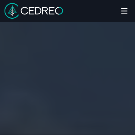
Me
Cedreo