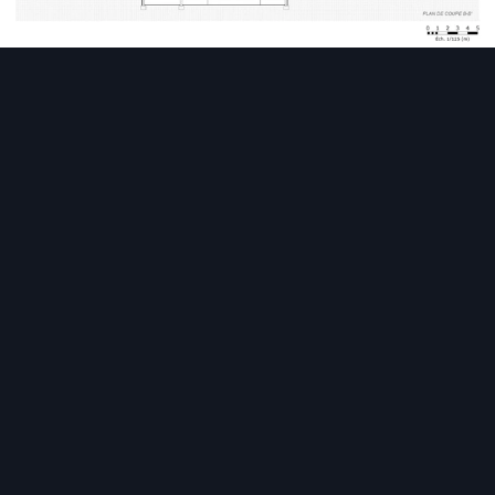
Des plans conformes et
toujours à jour
Téléchargez vos plans à l’échelle :
choisissez leur format,
leur orientation, et l’échelle la plus appropriée en fonction
de votre support.
Réglez les paramètres d’impression :
ajustez les marges
et définissez la qualité d’impression (72 ou 300 dpi) avant
de télécharger vos plans aux formats jpg ou pdf.
Profitez des mises à jour automatiques :
les
modifications apportées à votre projet se répercutent