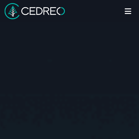
Me
Cedreo