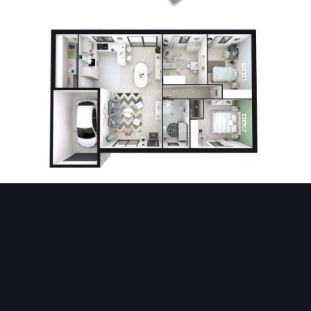
Funzionalità
Disegna la planimetria
Arreda la casa
Genera rendering 3D
3D architettura