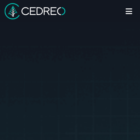
Me
Cedreo