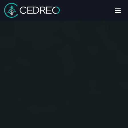
Me
Cedreo