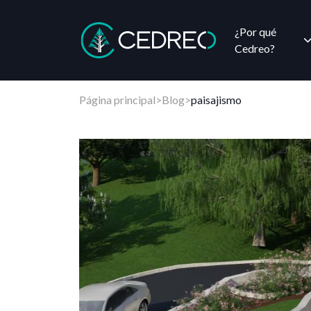
¿Por qué
Cedreo?
Cedreo
Página principal
>
Blog
>
paisajismo