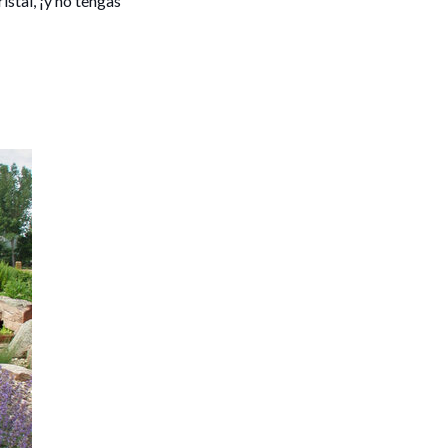
istal, ¡y no tengas