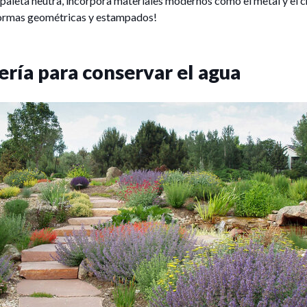
 paleta neutra, incorpora materiales modernos como el metal y el cr
formas geométricas y estampados!
ería para conservar el agua