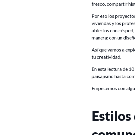
fresco, compartir hist
Por eso los proyecto
viviendas y los profe
abiertos con césped, 
manera: con un diseño
Así que vamos a explo
tu creatividad.
En esta lectura de 10
paisajismo hasta cóm
Empecemos con algunos
Estilos
comun