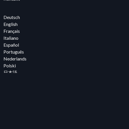
Deutsch
English
Français
Italiano
Español
Português
Nederlands
Polski
日本語
한국어
Română
Čeština
Svenska
Facebook
Linkedin
YouTube
Instagram
Folgen Sie uns
© 2005-2026 Cedreo, Alle Rechte vorbehalten.