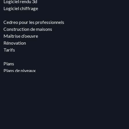
Logiciel rendu 3d
Logiciel chiffrage
Cedreo pour les professionnels
Construction de maisons
Maîtrise d’oeuvre
Rénovation
Tarifs
Plans
Plans de niveaux
Plans 3D
Plans de coupes et façades
Blog
Témoignages clients
Plan de masse
Permis de construire