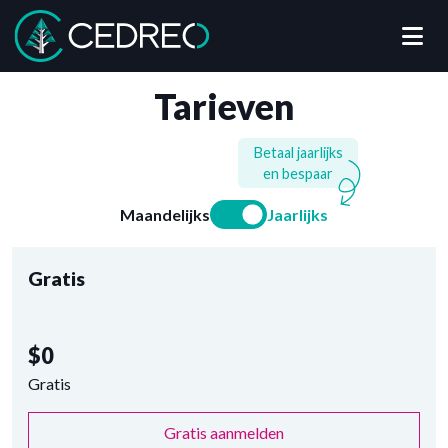
Me
Cedreo
Tarieven
Betaal jaarlijks
en bespaar
Kies tussen een maa
Maandelijks
Jaarlijks
Gratis
$0
Gratis
Gratis aanmelden