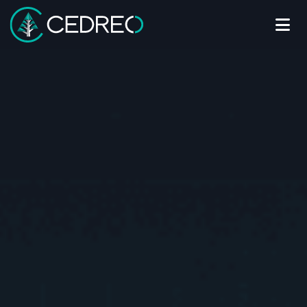
Me
Cedreo